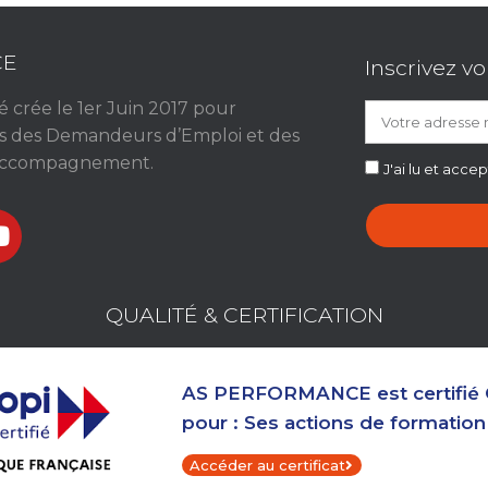
CE
Inscrivez v
 crée le 1er Juin 2017 pour
s des Demandeurs d’Emploi et des
’accompagnement.
J'ai lu et acce
QUALITÉ & CERTIFICATION
AS PERFORMANCE est certifié 
pour : Ses actions de formation
Accéder au certificat